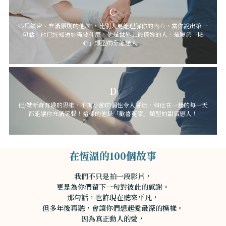
C
心思縝密、充滿原則的他/她，比別人更能理解你的內心，當你說出第一
句話，他已經知道妳需要什麼，他是世界上最懂妳的人，是屬於「貼
心」類型的全能戀人！
D
他/她新奇有趣的思維、不拘小節的個性令人著迷，和他在一起的每一天
都能讓你充滿笑聲！這樣的他是「歡喜冤家」類型的甜蜜戀人！
在恆溫的100個故事
我們不只是拍一段影片，
更是為你們留下一句對彼此的感謝。
那句話，也許現在聽來平凡，
但多年後再聽，會讓你們想起愛最深的模樣。
因為真正動人的愛，