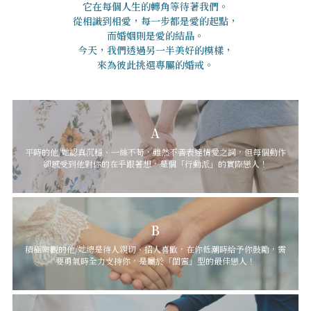
它在每個人生的轉角等待著我們。
從相識到相愛，每一步都是愛的起點，
而婚姻則是愛的結晶。
今天，我們透過另一半美好的模樣，
來為彼此挑選專屬的婚戒。
A
平時的他/她認真沉穩、一絲不苟，雖然不善表達情愛之詞，但每個動作
卻感受到他對你的在乎跟著想，是個「行動派」的實際戀人！
B
積極樂觀的他/她總是待人親切、招人喜歡，在你低潮時給予你鼓勵，需
要勇氣時全力支持你，是屬於「閨蜜」型的最佳戀人！