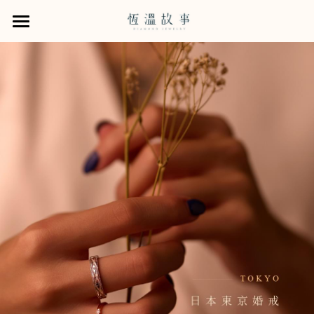
×
×
部落格分類
商品分類
婚戒
鑽石系列
所有商品分類
所有博客分類
婚戒商品
從他的樣貌選擇婚戒
商品
GIA培育鑽石
Rose Flame121鑽石
恆溫的服務
所有商品分類
訂婚鑽戒
售後服務
恆溫拾年 · 牽手故事書
小資鑽戒
給戀人的一紙情書
預約諮詢
結婚對戒
求婚戒租賃0元企劃
關於我們
木目金系列
寵物刻印服務
門市資訊
線上選物