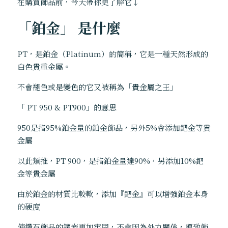
在購買飾品前，今天帶你更了解它↓   
「鉑金」 是什麼
PT，是鉑金（Platinum）的簡稱，它是一種天然形成的
白色貴重金屬。 
不會褪色或是變色的它又被稱為「貴金屬之王」   
「 PT 950 & PT900」的意思 
950是指95%鉑金量的鉑金飾品，另外5%會添加鈀金等貴
金屬 
以此類推，PT 900，是指鉑金量達90%，另添加10%鈀
金等貴金屬 
由於鉑金的材質比較軟，添加『鈀金』可以增強鉑金本身
的硬度 
使鑽石飾品的鑲嵌更加牢固，不會因為外力關係，導致飾