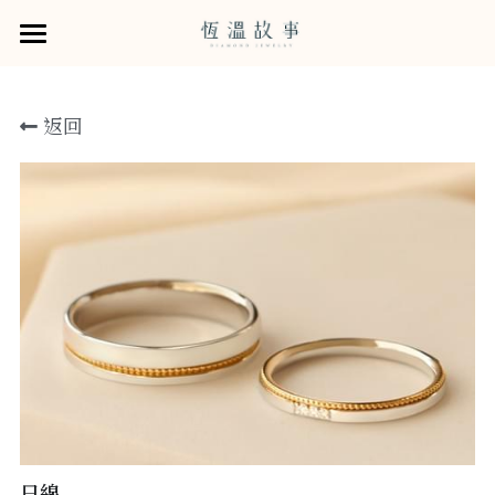
×
×
部落格分類
商品分類
婚戒
返回
鑽石系列
所有商品分類
所有博客分類
婚戒商品
從他的樣貌選擇婚戒
商品
GIA培育鑽石
Rose Flame121鑽石
恆溫的服務
所有商品分類
訂婚鑽戒
售後服務
恆溫拾年 · 牽手故事書
小資鑽戒
給戀人的一紙情書
預約諮詢
結婚對戒
求婚戒租賃0元企劃
關於我們
木目金系列
寵物刻印服務
門市資訊
線上選物
日線