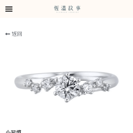
×
×
部落格分類
商品分類
婚戒
返回
鑽石系列
所有商品分類
所有博客分類
婚戒商品
從他的樣貌選擇婚戒
商品
GIA培育鑽石
Rose Flame121鑽石
恆溫的服務
所有商品分類
訂婚鑽戒
售後服務
恆溫拾年 · 牽手故事書
小資鑽戒
給戀人的一紙情書
預約諮詢
結婚對戒
求婚戒租賃0元企劃
關於我們
木目金系列
寵物刻印服務
門市資訊
線上選物
小習慣