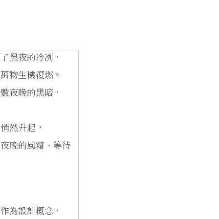
走了黑夜的冷冽，
切萬物生機復燃。
無數夜晚的黑暗，
中悄然升起，
經夜晚的風霜、等待
陵作為設計概念，