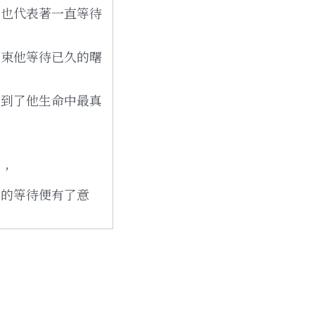
，也代表著一直等待
那束他等待已久的曙
等到了他生命中最真
去，
切的等待便有了意