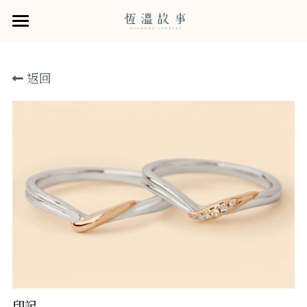
×
×
部落格分類
商品分類
婚戒
返回
鑽石系列
所有商品分類
所有博客分類
婚戒商品
從他的樣貌選擇婚戒
商品
GIA培育鑽石
Rose Flame121鑽石
恆溫的服務
所有商品分類
訂婚鑽戒
售後服務
恆溫拾年 · 牽手故事書
小資鑽戒
給戀人的一紙情書
預約諮詢
結婚對戒
求婚戒租賃0元企劃
關於我們
木目金系列
寵物刻印服務
門市資訊
線上選物
印記