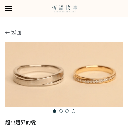
×
×
部落格分類
商品分類
婚戒
返回
鑽石系列
所有商品分類
所有博客分類
婚戒商品
從他的樣貌選擇婚戒
商品
GIA培育鑽石
Rose Flame121鑽石
恆溫的服務
所有商品分類
訂婚鑽戒
售後服務
恆溫拾年 · 牽手故事書
小資鑽戒
給戀人的一紙情書
預約諮詢
結婚對戒
求婚戒租賃0元企劃
關於我們
木目金系列
寵物刻印服務
門市資訊
超出邊界的愛
線上選物